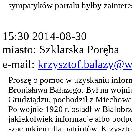
sympatyków portalu byłby zainter
15:30 2014-08-30
miasto: Szklarska Poręba
e-mail:
krzysztof.balazy@w
Proszę o pomoc w uzyskaniu inform
Bronisława Bałazego. Był na wojni
Grudziądzu, pochodził z Miechowa
Po wojnie 1920 r. osiadł w Białob
jakiekolwiek informacje albo podp
szacunkiem dla patriotów, Krzyszto