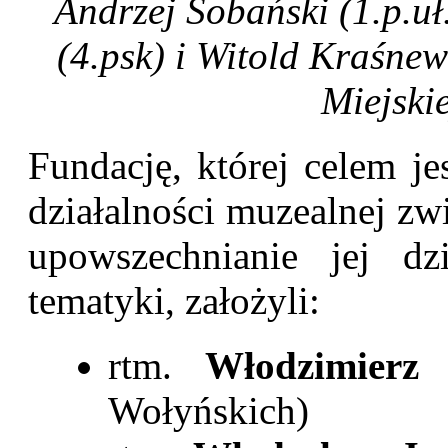
Andrzej Sobański (1.p.uł
(4.psk) i Witold Kraśne
Miejskie
Fundację, której celem je
działalności muzealnej zwi
upowszechnianie jej dz
tematyki, założyli:
rtm.
Włodzimierz
Wołyńskich)