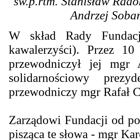
św.p.rtm. Stanisław Radom
Andrzej Sobań
W skład Rady Fundacj
kawalerzyści). Przez 10
przewodniczył jej mgr 
solidarnościowy prezy
przewodniczy mgr Rafał C
Zarządowi Fundacji od poc
pisząca te słowa - mgr Ka