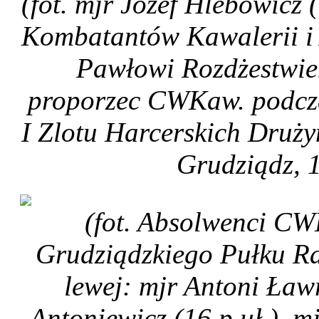
(fot. mjr Józef Hlebowicz 
Kombatantów Kawalerii i 
Pawłowi Rozdżestwień
proporzec CWKaw. podcza
I Zlotu Harcerskich Druży
Grudziądz, 1
(fot. Absolwenci CW
Grudziądzkiego Pułku Ra
lewej: mjr Antoni Ław
Antoniewicz (16.p.uł.), m