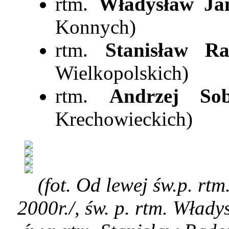
rtm.
Władysław Jan
Konnych)
rtm.
Stanisław R
Wielkopolskich)
rtm.
Andrzej Sob
Krechowieckich)
(fot. Od lewej św.p. rt
2000r./, św. p. rtm. Włady