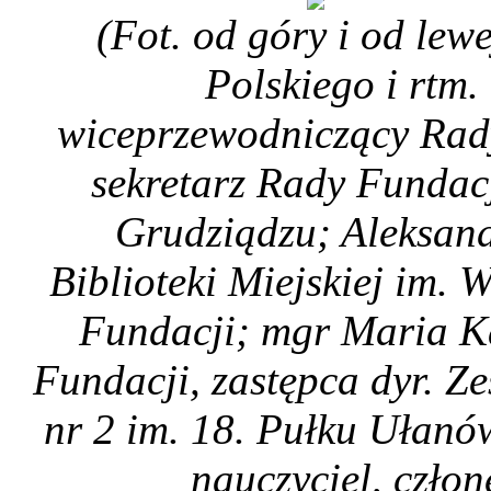
(Fot. od góry i od lew
Polskiego i rtm.
wiceprzewodniczący Rady
sekretarz Rady Fundac
Grudziądzu; Aleksand
Biblioteki Miejskiej im. 
Fundacji; mgr Maria K
Fundacji, zastępca dyr. Z
nr 2 im. 18. Pułku Ułanó
nauczyciel, czło