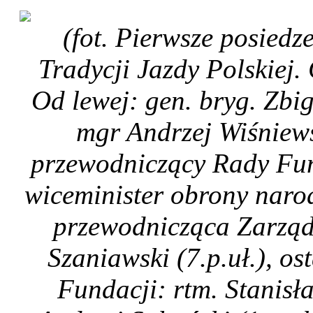
(fot. Pierwsze posied
Tradycji Jazdy Polskiej.
Od lewej: gen. bryg. Zb
mgr Andrzej Wiśniews
przewodniczący Rady Fun
wiceminister obrony naro
przewodnicząca Zarządu
Szaniawski (7.p.uł.), os
Fundacji: rtm. Stanisł