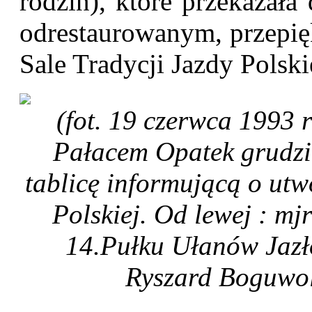
rodzin), które przekazał
odrestaurowanym, przepi
Sale Tradycji Jazdy Polski
(fot. 19 czerwca 1993 
Pałacem Opatek grudzi
tablicę informującą o ut
Polskiej. Od lewej : mj
14.Pułku Ułanów Jazł
Ryszard Boguwol