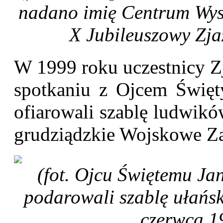
nadano imię Centrum Wysz
X Jubileuszowy Zja
W 1999 roku uczestnicy Zj
spotkaniu z Ojcem Świę
ofiarowali szablę ludwik
grudziądzkie Wojskowe Za
(fot. Ojcu Świętemu Ja
podarowali szablę ułańs
czerwca 19