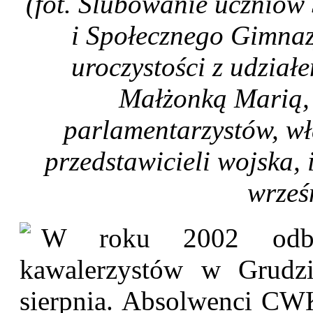
(fot. Ślubowanie uczniów
i Społecznego Gimna
uroczystości z udział
Małżonką Marią, 
parlamentarzystów, w
przedstawicieli wojska, i
wrześ
W roku 2002 odbył
kawalerzystów w Grudz
sierpnia. Absolwenci CWKa