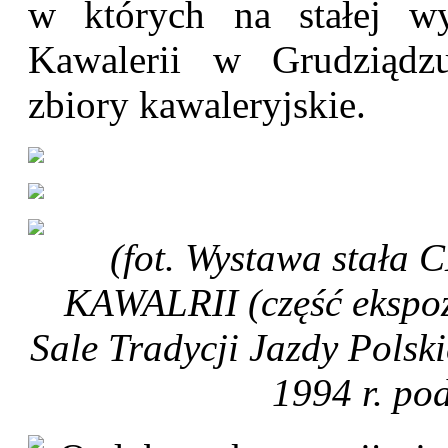
w których na stałej w
Kawalerii w Grudziądz
zbiory kawaleryjskie.
(fot. Wystawa sta
KAWALRII (część ekspoz
Sale Tradycji Jazdy Polsk
1994 r. po