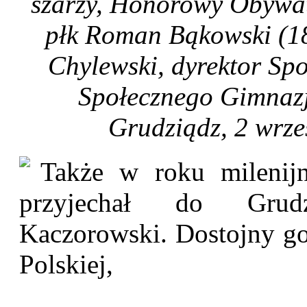
szarży, Honorowy Obywat
płk Roman Bąkowski (18.
Chylewski, dyrektor Sp
Społecznego Gimnazj
Grudziądz, 2 wrześ
Także w roku milenijn
przyjechał do Grudz
Kaczorowski. Dostojny goś
Polskiej,