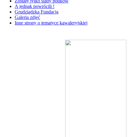
Zostały tylko ślady podków
A jednak powrócili !
Grudziądzka Fundacja
Galeria zdjęć
Inne strony o tematyce kawaleryjskiej