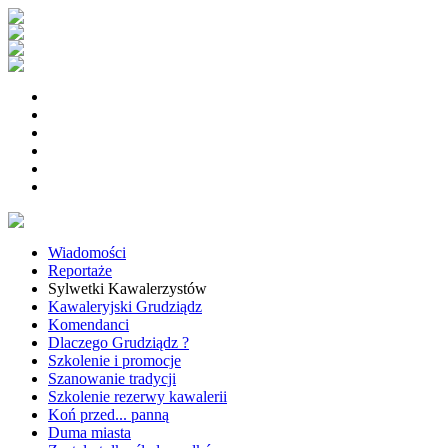
Wiadomości
Reportaże
Sylwetki Kawalerzystów
Kawaleryjski Grudziądz
Komendanci
Dlaczego Grudziądz ?
Szkolenie i promocje
Szanowanie tradycji
Szkolenie rezerwy kawalerii
Koń przed... panną
Duma miasta