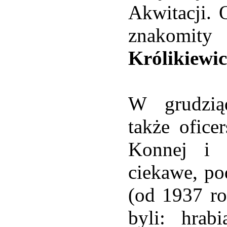
Akwitacji.
znakom
Królikiewic
W grudzi
także ofice
Konnej i 
ciekawe, po
(od 1937 ro
byli: hrab