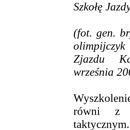
Szkołę Jazd
(fot. gen. b
olimpijczyk
Zjazdu Ka
września 200
Wyszkoleni
równi z 
taktycznym