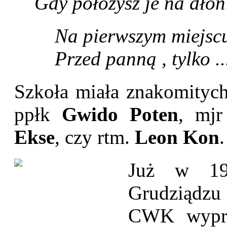
Gdy położysz je na dłoń
Na pierwszym miejsc
Przed panną , tylko ..
Szkoła miała znakomitych 
ppłk
Gwido Poten
, mj
Ekse
, czy rtm.
Leon Kon
.
Już w 19
Grudziądz
CWK wypra