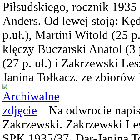
Piłsudskiego, rocznik 193
Anders. Od lewej stoją: Kę
p.uł.), Martini Witold (25 p
klęczy Buczarski Anatol (3 p
(27 p. uł.) i Zakrzewski Le
Janina Tołkacz.
ze zbiorów
Na odwrocie napis
Zakrzewski. Zakrzewski Le
SPK 1935/37. Dar-Janina T