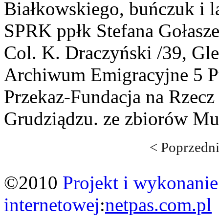
Białkowskiego, buńczuk i 
SPRK ppłk Stefana Gołasze
Col. K. Draczyński /39, G
Archiwum Emigracyjne 5 P
Przekaz-Fundacja na Rzecz 
Grudziądzu.
ze zbiorów M
< Poprzedn
©2010
Projekt i wykonanie
internetowej
:
netpas.com.pl