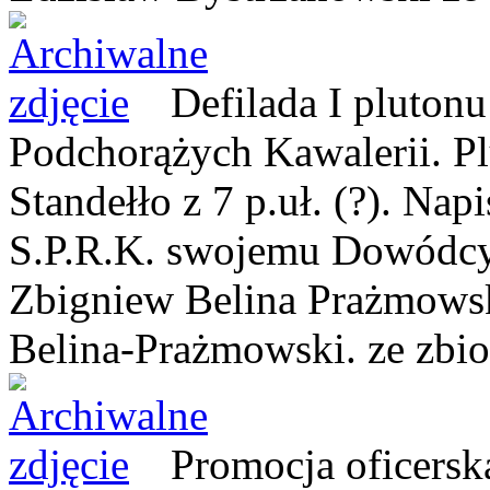
Defilada I pluton
Podchorążych Kawalerii. Pl
Standełło z 7 p.uł. (?). Nap
S.P.R.K. swojemu Dowódcy”
Zbigniew Belina Prażmowsk
Belina-Prażmowski.
ze zbi
Promocja oficersk