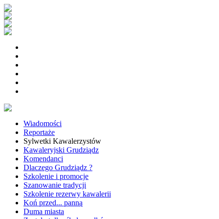
Wiadomości
Reportaże
Sylwetki Kawalerzystów
Kawaleryjski Grudziądz
Komendanci
Dlaczego Grudziądz ?
Szkolenie i promocje
Szanowanie tradycji
Szkolenie rezerwy kawalerii
Koń przed... panną
Duma miasta