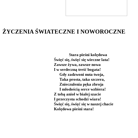
ŻYCZENIA ŚWIATECZNE I NOWOROCZNE
Stara pieśni kolędowa
Święć się, święć się wieczne lata!
Zawsze żywa, zawsze nowa
I w serdeczną treść bogata!
Gdy zadzwoni nuta twoja,
Taka prosta, taka szczera,
Znieczulenia pęka zbroja
I młodością serce wzbiera!
Z tobą anioł w białej szacie
I przeczysta schodzi wiara!
Święć się, święć się w naszej chacie
Kolędowa pieśni stara!