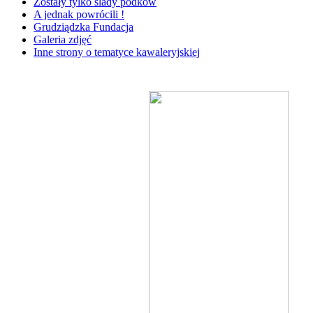
Zostały tylko ślady podków
A jednak powrócili !
Grudziądzka Fundacja
Galeria zdjęć
Inne strony o tematyce kawaleryjskiej