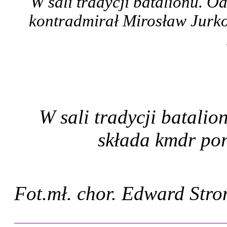
W sali tradycji batalionu. O
kontradmirał Mirosław Jurko
W sali tradycji batali
składa kmdr por
Fot.mł. chor. Edward Stro