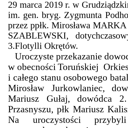
29 marca 2019 r. w Grudziądzki
im. gen. bryg. Zygmunta Podhor
przez ppłk. Mirosława MARKA d
SZABLEWSKI, dotychczasowy
3.Flotylli Okrętów.
Uroczyste przekazanie dowod
w obecności Toruńskiej Orki
i całego stanu osobowego batal
Mirosław Jurkowlaniec, dow
Mariusz Gułaj, dowódca 2.
Przasnyszu, płk Mariusz Kali
Na uroczystości przybyl