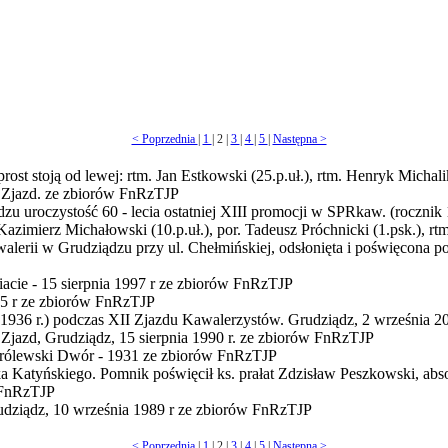
< Poprzednia
|
1
| 2 |
3
|
4
|
5
|
Następna >
t stoją od lewej: rtm. Jan Estkowski (25.p.uł.), rtm. Henryk Michalik 
 Zjazd.
ze zbiorów FnRzTJP
 uroczystość 60 - lecia ostatniej XIII promocji w SPRkaw. (rocznik 19
Kazimierz Michałowski (10.p.uł.), por. Tadeusz Próchnicki (1.psk.), rt
erii w Grudziądzu przy ul. Chełmińskiej, odsłonięta i poświęcona po
cie - 15 sierpnia 1997 r
ze zbiorów FnRzTJP
5 r
ze zbiorów FnRzTJP
n 1936 r.) podczas XII Zjazdu Kawalerzystów. Grudziądz, 2 września 2
Zjazd, Grudziądz, 15 sierpnia 1990 r.
ze zbiorów FnRzTJP
rólewski Dwór - 1931
ze zbiorów FnRzTJP
ka Katyńskiego. Pomnik poświęcił ks. prałat Zdzisław Peszkowski, a
 FnRzTJP
udziądz, 10 września 1989 r
ze zbiorów FnRzTJP
< Poprzednia
|
1
| 2 |
3
|
4
|
5
|
Następna >