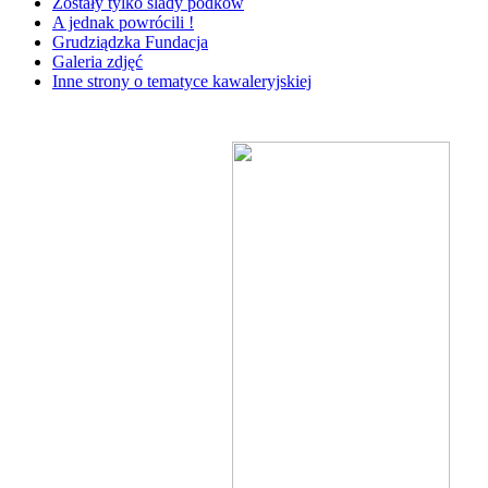
Zostały tylko ślady podków
A jednak powrócili !
Grudziądzka Fundacja
Galeria zdjęć
Inne strony o tematyce kawaleryjskiej