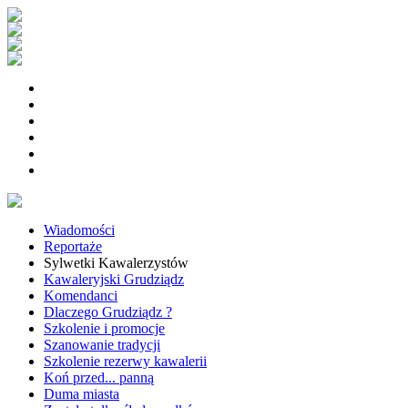
Wiadomości
Reportaże
Sylwetki Kawalerzystów
Kawaleryjski Grudziądz
Komendanci
Dlaczego Grudziądz ?
Szkolenie i promocje
Szanowanie tradycji
Szkolenie rezerwy kawalerii
Koń przed... panną
Duma miasta