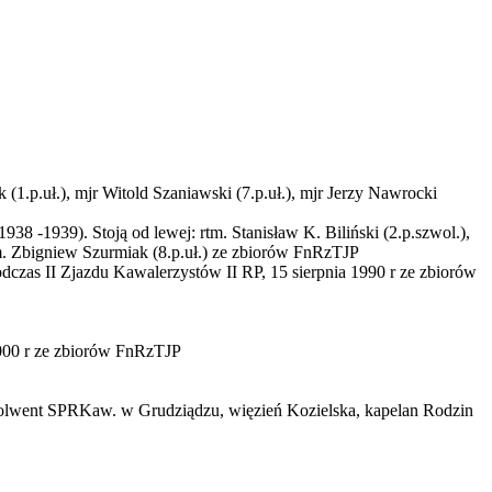
(1.p.uł.), mjr Witold Szaniawski (7.p.uł.), mjr Jerzy Nawrocki
38 -1939). Stoją od lewej: rtm. Stanisław K. Biliński (2.p.szwol.),
m. Zbigniew Szurmiak (8.p.uł.)
ze zbiorów FnRzTJP
dczas II Zjazdu Kawalerzystów II RP, 15 sierpnia 1990 r
ze zbiorów
000 r
ze zbiorów FnRzTJP
bsolwent SPRKaw. w Grudziądzu, więzień Kozielska, kapelan Rodzin