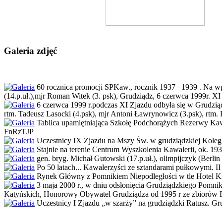
Galeria zdjęć
60 rocznica promocji SPKaw., rocznik 1937 –1939 . Na wpros
(14.p.uł.),mjr Roman Witek (3. psk), Grudziądz, 6 czerwca 1999r. XI
6 czerwca 1999 r.podczas XI Zjazdu odbyła się w Grudziądzu
rtm. Tadeusz Lasocki (4.psk), mjr Antoni Ławrynowicz (3.psk), rtm. 
Tablica upamiętniająca Szkołę Podchorążych Rezerwy Kawal
FnRzTJP
Uczestnicy IX Zjazdu na Mszy Św. w grudziądzkiej Kolegia
Stajnie na terenie Centrum Wyszkolenia Kawalerii, ok. 193
gen. bryg. Michał Gutowski (17.p.uł.), olimpijczyk (Berli
Po 50 latach... Kawalerzyści ze sztandarami pułkowymi. II 
Rynek Główny z Pomnikiem Niepodległości w tle Hotel K
3 maja 2000 r., w dniu odsłonięcia Grudziądzkiego Pomni
Katyńskich, Honorowy Obywatel Grudziądza od 1995 r
ze zbiorów
Uczestnicy I Zjazdu „w szarży” na grudziądzki Ratusz. Gr