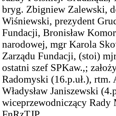
bryg. Zbigniew Zalewski,
Wiśniewski, prezydent Gru
Fundacji, Bronisław Komor
narodowej, mgr Karola Sko
Zarządu Fundacji, (stoi) mjr
ostatni szef SPKaw.,; założ
Radomyski (16.p.uł.), rtm. 
Władysław Janiszewski (4.p
wiceprzewodniczący Rady Mi
FnRzTJP