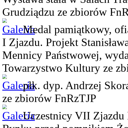
Grudziądzu
ze zbiorów Fn
Medal pamiątkowy, of
I Zjazdu. Projekt Stanisław
Mennicy Państwowej, wyda
Towarzystwo Kultury
ze z
płk. dyp. Andrzej Skor
ze zbiorów FnRzTJP
Uczestnicy VII Zjazdu