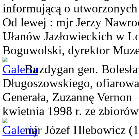
informującą o utworzonych 
Od lewej : mjr Jerzy Nawro
Ułanów Jazłowieckich w Lo
Boguwolski, dyrektor Mu
Buzdygan gen. Bolesł
Długoszowskiego, ofiarowa
Generała, Zuzannę Vernon 
kwietnia 1998 r.
ze zbioró
mjr Józef Hlebowicz (1