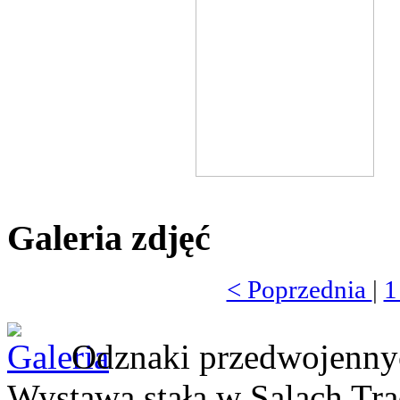
Galeria zdjęć
< Poprzednia
|
Odznaki przedwojennyc
Wystawa stała w Salach Tr