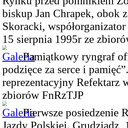
Rynku przed pomnikiem Żoł
biskup Jan Chrapek, obok z 
Skoracki, współorganizator
15 sierpnia 1995r
ze zbior
Pamiątkowy ryngraf of
podzięce za serce i pamięć”
reprezentacyjny Refektarz 
zbiorów FnRzTJP
Pierwsze posiedzenie R
Jazdy Polskiej. Grudziądz, 